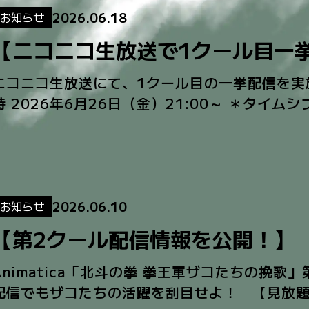
2026.06.18
お知らせ
【ニコニコ生放送で1クール目一
ニコニコ生放送にて、1クール目の一挙配信を実
時 2026年6月26日（金）21:00～ ＊タイムシ
まで ＜視聴URL＞ htt […]
2026.06.10
お知らせ
【第2クール配信情報を公開！】
Animatica「北斗の拳 拳王軍ザコたちの挽
配信でもザコたちの活躍を刮目せよ！ 【見放題サ