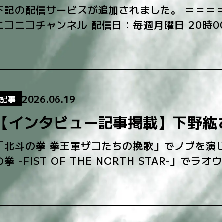
下記の配信サービスが追加されました。 ＝＝＝
ニコニコチャンネル 配信日：毎週月曜日 20時
2026/7/13(月)） ＝＝＝＝＝＝＝＝＝＝＝＝＝
2026.06.19
記事
【インタビュー記事掲載】下野紘
「北斗の拳 拳王軍ザコたちの挽歌」でノブを演
の拳 -FIST OF THE NORTH STAR-
ーが、アニメイトタイムズに掲載されました！ [