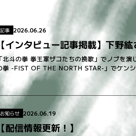
2026.06.26
記事
【インタビュー記事掲載】下野紘
「北斗の拳 拳王軍ザコたちの挽歌」でノブを演
の拳 -FIST OF THE NORTH STAR-
タビューが、アニメイトタイムズに掲載されま [
2026.06.19
お知らせ
【配信情報更新！】