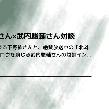
さん×武内駿輔さん対談
じる下野紘さんと、絶賛放送中の「北斗
」でケンシロウを演じる武内駿輔さんの対談イン
…]