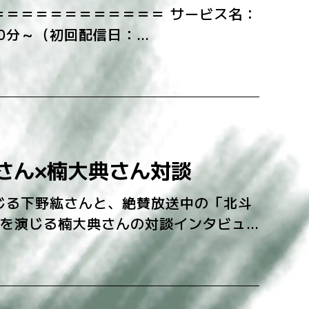
＝＝＝＝＝＝＝＝＝＝＝＝ サービス名：
00分～（初回配信日：
＝＝ 配信開始を […]
さん×楠大典さん対談
じる下野紘さんと、絶賛放送中の「北斗
」でラオウを演じる楠大典さんの対談インタビュ
…]