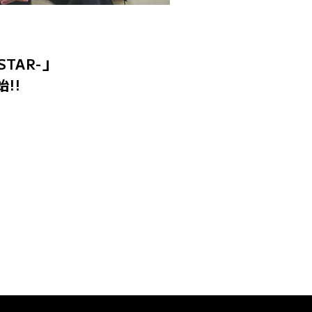
STAR-」
!!